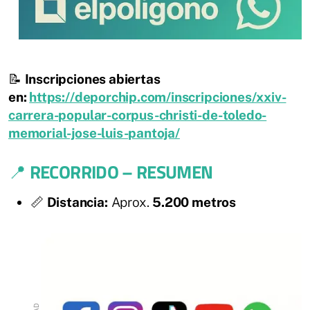
📝
Inscripciones abiertas
en:
https://deporchip.com/inscripciones/xxiv-
carrera-popular-corpus-christi-de-toledo-
memorial-jose-luis-pantoja/
📍
RECORRIDO – RESUMEN
📏
Distancia:
Aprox.
5.200 metros