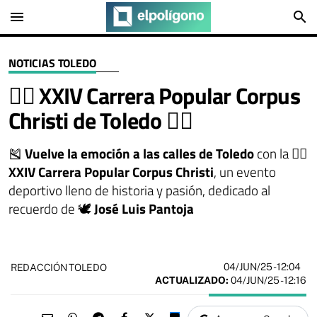
menu
search
NOTICIAS TOLEDO
🏃‍♂️ XXIV Carrera Popular Corpus
Christi de Toledo 🏃‍♀️
🎽
Vuelve la emoción a las calles de Toledo
con la 🏃‍♂️
XXIV Carrera Popular Corpus Christi
, un evento
deportivo lleno de historia y pasión, dedicado al
recuerdo de 🕊️
José Luis Pantoja
04/JUN/25
- 12:04
REDACCIÓN TOLEDO
ACTUALIZADO:
04/JUN/25 - 12:16