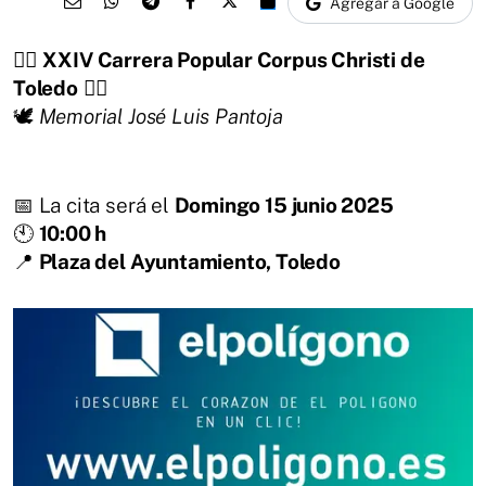
Agregar a Google
🏃‍♂️
XXIV Carrera Popular Corpus Christi de
Toledo
🏃‍♀️
🕊️
Memorial José Luis Pantoja
📅 La cita será el
Domingo 15 junio 2025
🕙
10:00 h
📍
Plaza del Ayuntamiento, Toledo