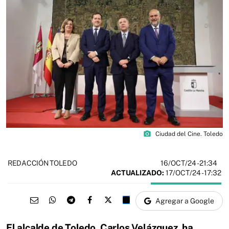
photo_camera
Ciudad del Cine. Toledo
16/OCT/24
- 21:34
REDACCIÓN TOLEDO
ACTUALIZADO:
17/OCT/24 - 17:32
Agregar a Google
El alcalde de Toledo, Carlos Velázquez, ha