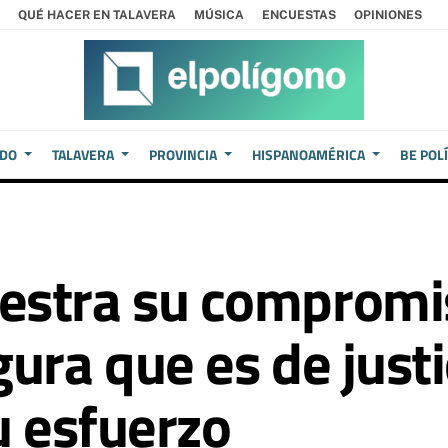
QUÉ HACER EN TALAVERA
MÚSICA
ENCUESTAS
OPINIONES
EDO
TALAVERA
PROVINCIA
HISPANOAMÉRICA
BE POL
estra su compromis
ura que es de just
u esfuerzo