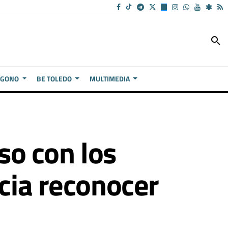
search
ÍGONO
BE TOLEDO
MULTIMEDIA
o con los
icia reconocer