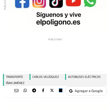
TRANSPORTE
CARLOS VELÁZQUEZ
AUTOBUSES ELÉCTRICOS
IÑAKI JIMÉNEZ
Agregar a Google