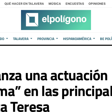
QUÉ HACER EN TALAVERA
MÚSICA
ENCUESTAS
OPINIONES
EDO
TALAVERA
PROVINCIA
HISPANOAMÉRICA
BE POL
nza una actuación
a” en las principal
ta Teresa