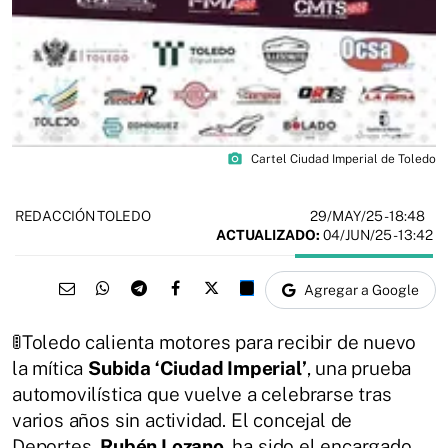
photo_camera
Cartel Ciudad Imperial de Toledo
29/MAY/25
- 18:48
REDACCIÓN TOLEDO
ACTUALIZADO:
04/JUN/25 - 13:42
Agregar a Google
🚦Toledo calienta motores para recibir de nuevo
la mítica
Subida ‘Ciudad Imperial’
, una prueba
automovilística que vuelve a celebrarse tras
varios años sin actividad. El concejal de
Deportes,
Rubén Lozano
, ha sido el encargado