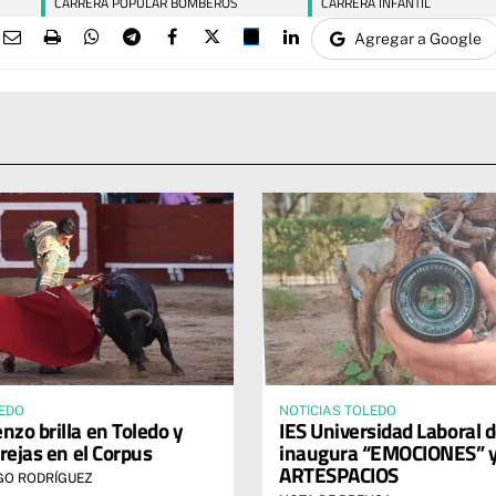
CARRERA POPULAR BOMBEROS
CARRERA INFANTIL
Agregar a Google
LEDO
NOTICIAS TOLEDO
nzo brilla en Toledo y
IES Universidad Laboral 
rejas en el Corpus
inaugura “EMOCIONES” 
ARTESPACIOS
GO RODRÍGUEZ