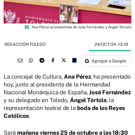
photo_camera
Ana Pérez acompañada de José Fernández y Ángel Tórtola
24/OCT/24
- 13:19
REDACCIÓN TOLEDO
Agregar a Google
La concejal de Cultura,
Ana Pérez
, ha presentado
hoy, junto al presidente de la Hermandad
Nacional Monárquica de España,
José Fernández
y su delegado en Toledo,
Ángel Tórtola
, la
representación teatral de la
boda de los Reyes
Católicos
.
Será
mañana viernes 25 de octubre a las 18:30