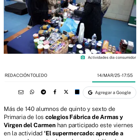
photo_camera
Actividades dia consumidor
14/MAR/25
- 17:55
REDACCIÓN TOLEDO
Agregar a Google
Más de 140 alumnos de quinto y sexto de
Primaria de los
colegios Fábrica de Armas y
Virgen del Carmen
han participado este viernes
en la actividad
‘El supermercado: aprende a