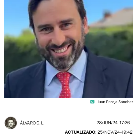
photo_camera
Juan Pareja Sánchez
28/JUN/24
- 17:26
ÁLVARO C. L.
ACTUALIZADO:
25/NOV/24 - 19:42