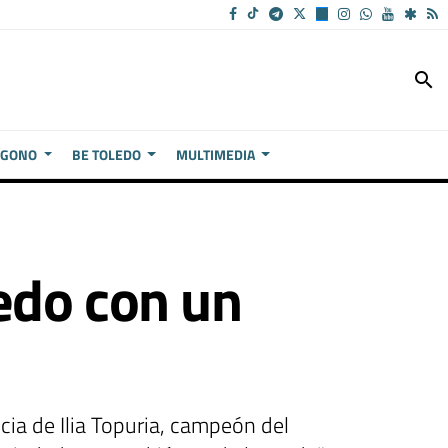
search
ÍGONO
BE TOLEDO
MULTIMEDIA
edo con un
ia de Ilia Topuria, campeón del