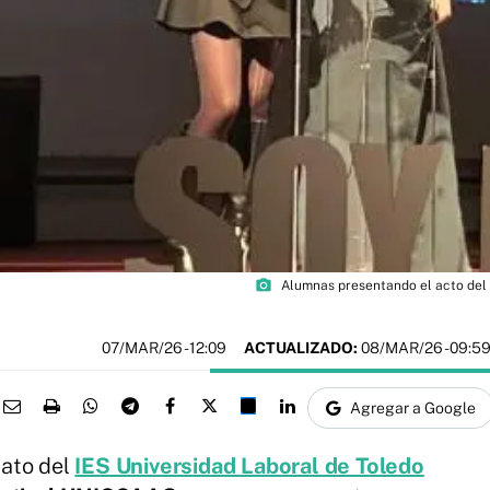
photo_camera
Alumnas presentando el acto del 
07/MAR/26
- 12:09
ACTUALIZADO:
08/MAR/26 - 09:5
Agregar a Google
rato del
IES Universidad Laboral de Toledo