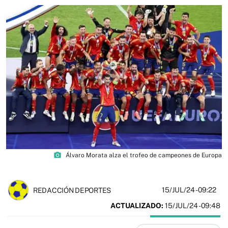
photo_camera
Álvaro Morata alza el trofeo de campeones de Europa
15/JUL/24
- 09:22
REDACCIÓN DEPORTES
ACTUALIZADO:
15/JUL/24 - 09:48