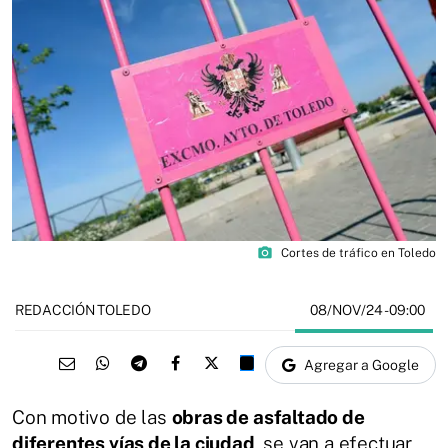
photo_camera
Cortes de tráfico en Toledo
08/NOV/24
- 09:00
REDACCIÓN TOLEDO
Agregar a Google
Con motivo de las
obras de asfaltado de
diferentes vías de la ciudad
, se van a efectuar