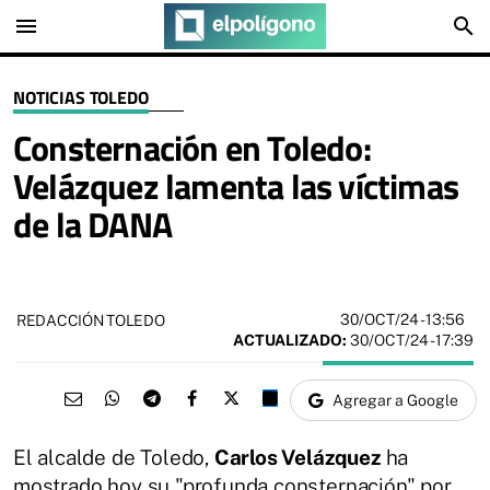
menu
search
NOTICIAS TOLEDO
Consternación en Toledo:
Velázquez lamenta las víctimas
de la DANA
30/OCT/24
- 13:56
REDACCIÓN TOLEDO
ACTUALIZADO:
30/OCT/24 - 17:39
Agregar a Google
El alcalde de Toledo,
Carlos Velázquez
ha
mostrado hoy su "profunda consternación" por