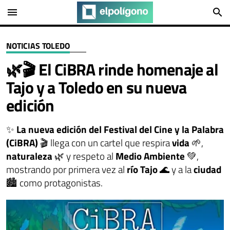
menu
search
NOTICIAS TOLEDO
🌿🎬 El CiBRA rinde homenaje al
Tajo y a Toledo en su nueva
edición
✨
La nueva edición del Festival del Cine y la Palabra
(CiBRA)
🎬 llega con un cartel que respira
vida
🌱,
naturaleza
🌿 y respeto al
Medio Ambiente
💚,
mostrando por primera vez al
río Tajo
🌊 y a la
ciudad
🏙️ como protagonistas.