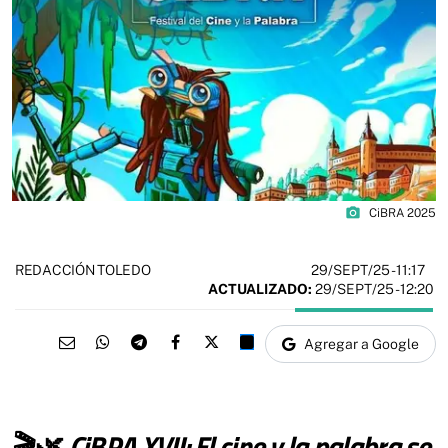
photo_camera
CiBRA 2025
29/SEPT/25
- 11:17
REDACCIÓN TOLEDO
ACTUALIZADO:
29/SEPT/25 - 12:20
Agregar a Google
🎬🌿
CiBRA XVII: El cine y la palabra se