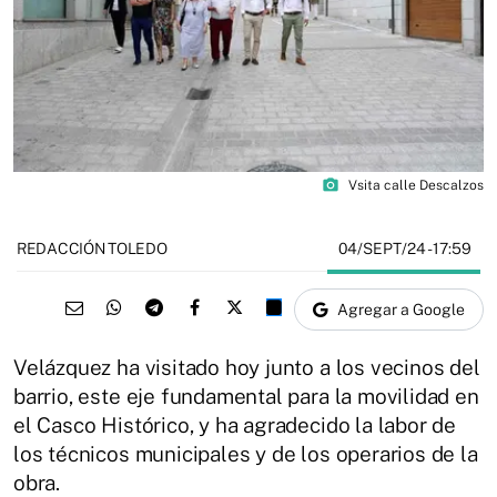
photo_camera
Vsita calle Descalzos
04/SEPT/24
- 17:59
REDACCIÓN TOLEDO
Agregar a Google
Velázquez ha visitado hoy junto a los vecinos del
barrio, este eje fundamental para la movilidad en
el Casco Histórico, y ha agradecido la labor de
los técnicos municipales y de los operarios de la
obra.