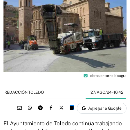
photo_camera
obras entorno bisagra
27/AGO/24
- 10:42
REDACCIÓN TOLEDO
Agregar a Google
El Ayuntamiento de Toledo continúa trabajando