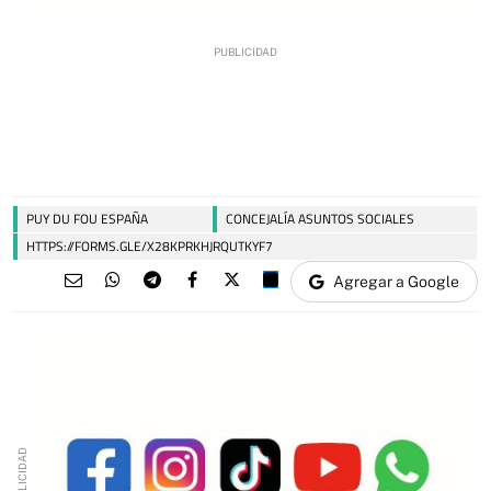
PUY DU FOU ESPAÑA
CONCEJALÍA ASUNTOS SOCIALES
HTTPS://FORMS.GLE/X28KPRKHJRQUTKYF7
Agregar a Google