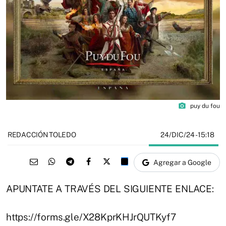
photo_camera
puy du fou
24/DIC/24
- 15:18
REDACCIÓN TOLEDO
Agregar a Google
APUNTATE A TRAVÉS DEL SIGUIENTE ENLACE:
https://forms.gle/X28KprKHJrQUTKyf7