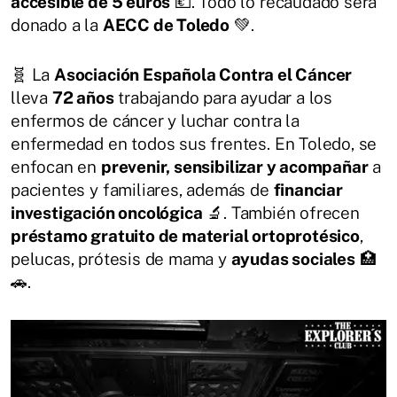
accesible de 5 euros
💶. Todo lo recaudado será
donado a la
AECC de Toledo
💚.
🧬 La
Asociación Española Contra el Cáncer
lleva
72 años
trabajando para ayudar a los
enfermos de cáncer y luchar contra la
enfermedad en todos sus frentes. En Toledo, se
enfocan en
prevenir, sensibilizar y acompañar
a
pacientes y familiares, además de
financiar
investigación oncológica
🔬. También ofrecen
préstamo gratuito de material ortoprotésico
,
pelucas, prótesis de mama y
ayudas sociales
🏥
🚗.