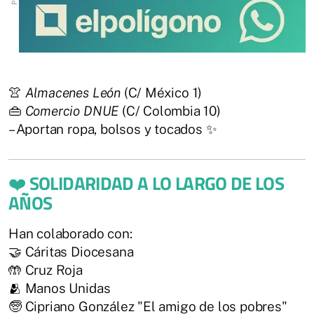
👚
Almacenes León
(C/ México 1)
👜
Comercio DNUE
(C/ Colombia 10)
– Aportan ropa, bolsos y tocados ✨
❤️
SOLIDARIDAD A LO LARGO DE LOS
AÑOS
Han colaborado con:
🤝 Cáritas Diocesana
🤲 Cruz Roja
🫂 Manos Unidas
🧓 Cipriano González "El amigo de los pobres"