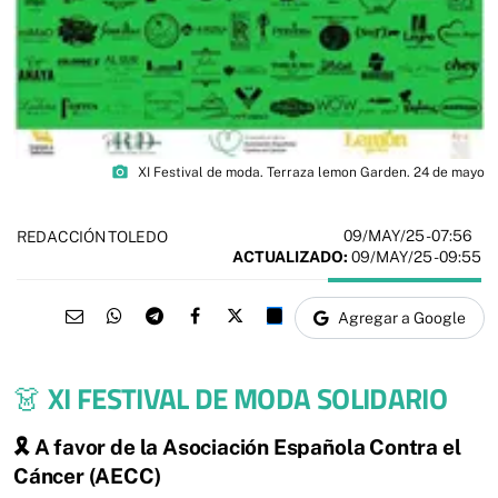
photo_camera
XI Festival de moda. Terraza lemon Garden. 24 de mayo
09/MAY/25
- 07:56
REDACCIÓN TOLEDO
ACTUALIZADO:
09/MAY/25 - 09:55
Agregar a Google
👗
XI FESTIVAL DE MODA SOLIDARIO
🎗️ A favor de la Asociación Española Contra el
Cáncer (AECC)