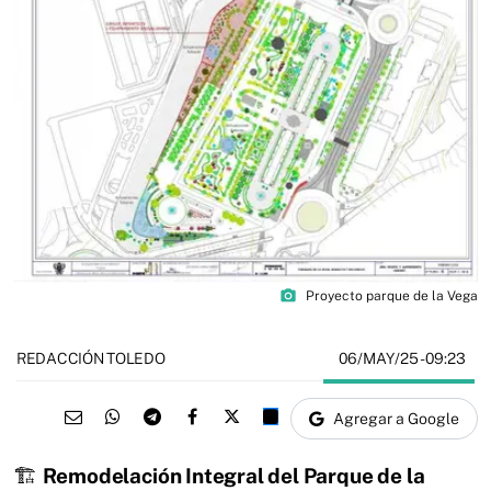
photo_camera
Proyecto parque de la Vega
06/MAY/25
- 09:23
REDACCIÓN TOLEDO
Agregar a Google
🏗️
Remodelación Integral del Parque de la