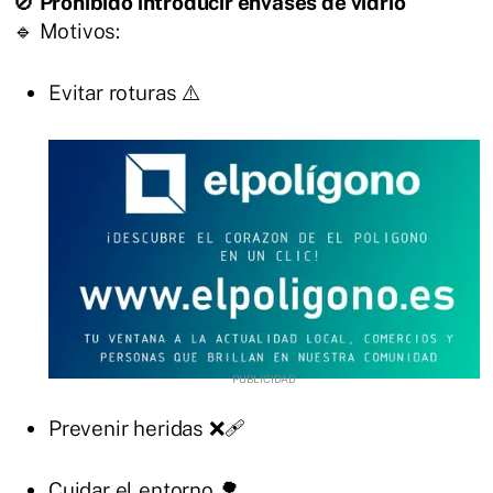
🚫
Prohibido introducir envases de vidrio
🔹 Motivos:
Evitar roturas ⚠️
Prevenir heridas ❌🩹
Cuidar el entorno 🌳