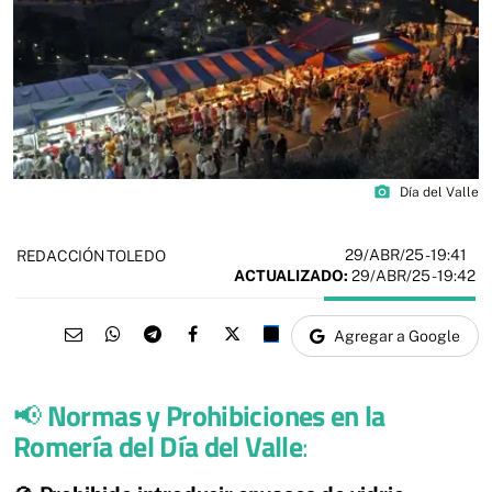
photo_camera
Día del Valle
29/ABR/25
- 19:41
REDACCIÓN TOLEDO
ACTUALIZADO:
29/ABR/25 - 19:42
Agregar a Google
📢
Normas y Prohibiciones en la
Romería del Día del Valle
: