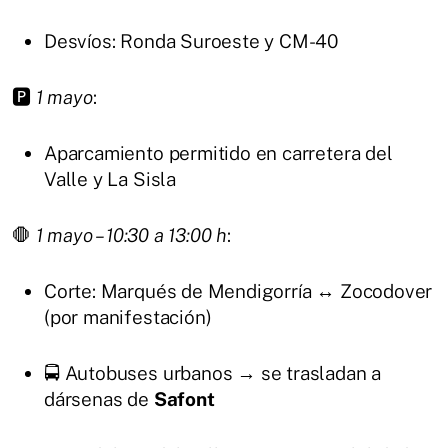
Desvíos: Ronda Suroeste y CM-40
🅿️
1 mayo
:
Aparcamiento permitido en carretera del
Valle y La Sisla
🛑
1 mayo – 10:30 a 13:00 h
:
Corte: Marqués de Mendigorría ↔️ Zocodover
(por manifestación)
🚍 Autobuses urbanos → se trasladan a
dársenas de
Safont