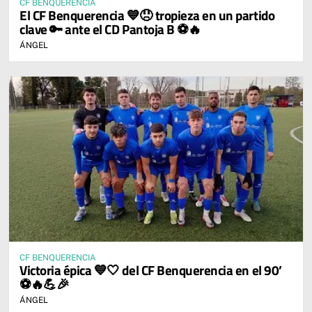
CF BENQUERENCIA
El CF Benquerencia 💙😞 tropieza en un partido
clave 🔑 ante el CD Pantoja B ⚽🔥
ÁNGEL
CF BENQUERENCIA
Victoria épica 💙🤍 del CF Benquerencia en el 90’
⚽🔥💪🎉
ÁNGEL