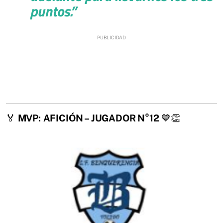
puntos.”
🏅
MVP:
AFICIÓN – JUGADOR N°12
💙👏