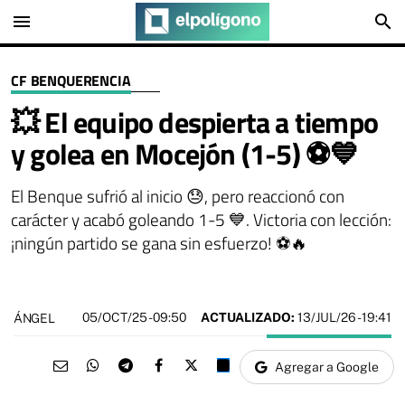
menu
search
CF BENQUERENCIA
💥 El equipo despierta a tiempo
y golea en Mocejón (1-5) ⚽💙
El Benque sufrió al inicio 😓, pero reaccionó con
carácter y acabó goleando 1-5 💙. Victoria con lección:
¡ningún partido se gana sin esfuerzo! ⚽🔥
05/OCT/25
- 09:50
ACTUALIZADO:
13/JUL/26 - 19:41
ÁNGEL
Agregar a Google