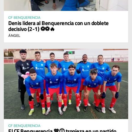
CF BENQUERENCIA
Denis lidera al Benquerencia con un doblete
decisivo (2-1) ⚽⚽🔥
ÁNGEL
CF BENQUERENCIA
El CF Benquerencia 💙😞 tropieza en un partido