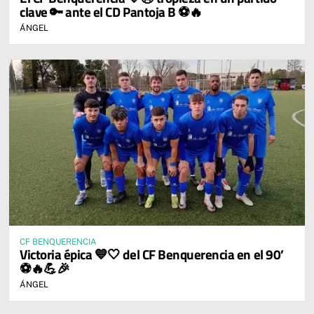
clave 🔑 ante el CD Pantoja B ⚽🔥
ÁNGEL
CF BENQUERENCIA
Victoria épica 💙🤍 del CF Benquerencia en el 90’
⚽🔥💪🎉
ÁNGEL