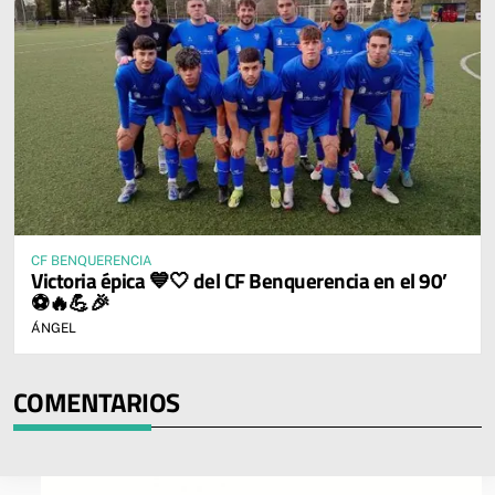
CF BENQUERENCIA
Victoria épica 💙🤍 del CF Benquerencia en el 90’
⚽🔥💪🎉
ÁNGEL
COMENTARIOS