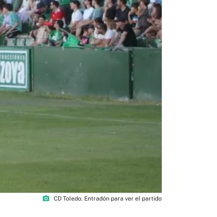
photo_camera
CD Toledo. Entradón para ver el partido