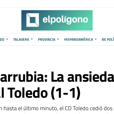
QUÉ HACER EN TALAVERA
MÚSICA
ENCUESTAS
OPINIONES
EDO
TALAVERA
PROVINCIA
HISPANOAMÉRICA
BE POL
larrubia: La ansied
l Toledo (1-1)
n hasta el último minuto, el CD Toledo cedió dos