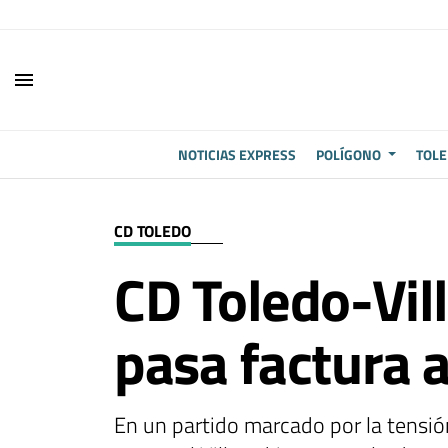
EL POLÍGONO
QUÉ HACER EN EL POLÍGONO
QUÉ HACER EN TOLEDO
menu
NOTICIAS EXPRESS
POLÍGONO
TOL
CD TOLEDO
CD Toledo-Vil
pasa factura a
En un partido marcado por la tensió