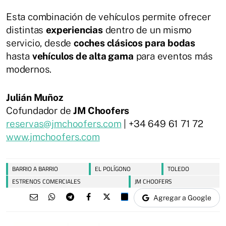
Esta combinación de vehículos permite ofrecer
distintas
experiencias
dentro de un mismo
servicio, desde
coches clásicos para bodas
hasta
vehículos de alta gama
para eventos más
modernos.
Julián Muñoz
Cofundador de
JM Choofers
reservas@jmchoofers.com
| +34 649 61 71 72
www.jmchoofers.com
BARRIO A BARRIO
EL POLÍGONO
TOLEDO
ESTRENOS COMERCIALES
JM CHOOFERS
Agregar a Google