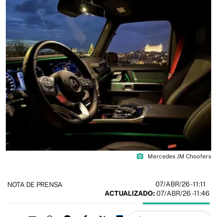
photo_camera
Mercedes JM Choofers
07/ABR/26
- 11:11
NOTA DE PRENSA
ACTUALIZADO:
07/ABR/26 - 11:46