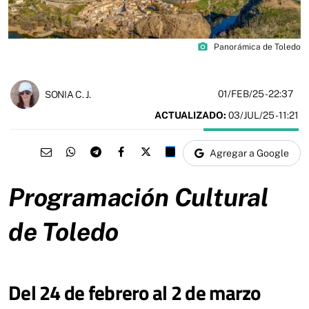
photo_camera
Panorámica de Toledo
01/FEB/25
- 22:37
SONIA C. J.
ACTUALIZADO:
03/JUL/25 - 11:21
Agregar a Google
Programación Cultural
de Toledo
Del 24 de febrero al 2 de marzo