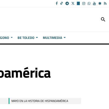
search
ÍGONO
BE TOLEDO
MULTIMEDIA
noamérica
MAYO EN LA HISTORIA DE HISPANOAMÉRICA