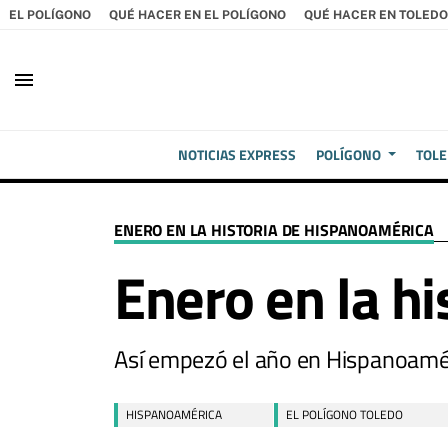
EL POLÍGONO
QUÉ HACER EN EL POLÍGONO
QUÉ HACER EN TOLEDO
menu
NOTICIAS EXPRESS
POLÍGONO
TOL
ENERO EN LA HISTORIA DE HISPANOAMÉRICA
Enero en la h
Así empezó el año en Hispanoamé
HISPANOAMÉRICA
EL POLÍGONO TOLEDO